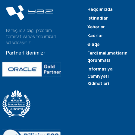
Haqqımızda
İstinadlar
Xəbərlər
Bankçılıqla bağlı proqram
Kadrlar
təminatı sahəsində etibarlı
yol yoldaşınız
Əlaqə
Partnerliklerimiz:
Fərdi məlumatların
qorunması
İnformasiya
Cəmiyyəti
Xidmətləri