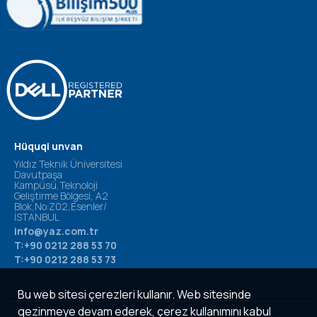
Hüquqi unvan
Yıldız Teknik Üniversitesi
Davutpaşa
Kampüsü,Teknoloji
Geliştirme Bölgesi, A2
Blok,No:Z02,Esenler/
İSTANBUL
info@yaz.com.tr
T:+90 0212 288 53 70
T:+90 0212 288 53 73
Bu web sitesi çerezleri kullanır. Web sitesinde
gezinmeye devam ederek, çerez kullanımını kabul