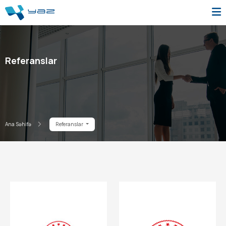
Referanslar
Ana Səhifə
Referanslar