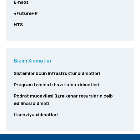
E-həbs
4FutureHR
HTS
Bizim Xidmətlər
Sistemlər üçün infrastruktur xidmətləri
Proqram təminatı hazırlama xidmətləri
Podrat müqaviləsi üzrə kənar resursların cəlb
edilməsi xidməti
Lisenziya xidmətləri