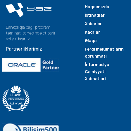
Haqqımızda
İstinadlar
Xəbərlər
Bankçılıqla bağlı proqram
Kadrlar
təminatı sahəsində etibarlı
yol yoldaşınız
Əlaqə
Partnerliklerimiz:
Fərdi məlumatların
qorunması
İnformasiya
Cəmiyyəti
Xidmətləri