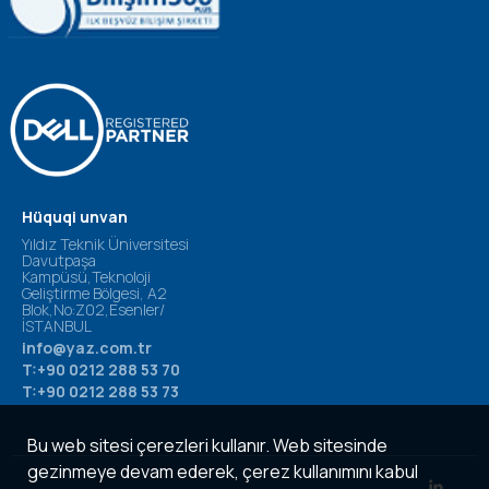
Hüquqi unvan
Yıldız Teknik Üniversitesi
Davutpaşa
Kampüsü,Teknoloji
Geliştirme Bölgesi, A2
Blok,No:Z02,Esenler/
İSTANBUL
info@yaz.com.tr
T:+90 0212 288 53 70
T:+90 0212 288 53 73
Bu web sitesi çerezleri kullanır. Web sitesinde
gezinmeye devam ederek, çerez kullanımını kabul