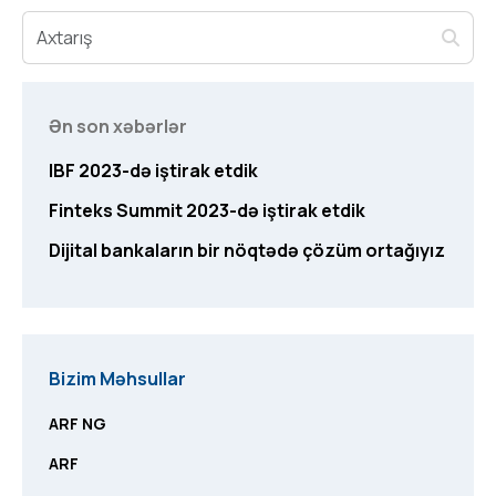
Ən son xəbərlər
IBF 2023-də iştirak etdik
Finteks Summit 2023-də iştirak etdik
Dijital bankaların bir nöqtədə çözüm ortağıyız
Bizim Məhsullar
ARF NG
ARF