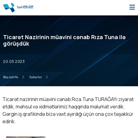
Ticarət Nazirinin müavini cənab Rıza Tuna ilə
görüşdük
20.03.2023
Baş səhifə
Xəbərlər
Ticarət nazirinin müavini cənab Rıza Tuna TURAĞAYı ziyarət
etdik, məhsul və xidmətlərimiz haqqında məlumat verdik.
Gərgin iş qrafikində bizə vaxt ayırdığı üçün ona çox təşəkkür
edirik.