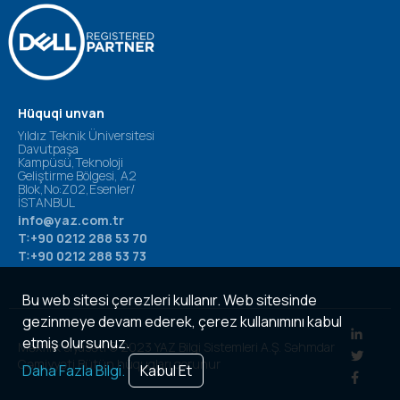
Hüquqi unvan
Yıldız Teknik Üniversitesi
Davutpaşa
Kampüsü,Teknoloji
Geliştirme Bölgesi, A2
Blok,No:Z02,Esenler/
İSTANBUL
info@yaz.com.tr
T:+90 0212 288 53 70
T:+90 0212 288 53 73
Bu web sitesi çerezleri kullanır. Web sitesinde
gezinmeye devam ederek, çerez kullanımını kabul
etmiş olursunuz.
Məxfilik siyasəti © 2023 YAZ Bilgi Sistemleri A.Ş. Səhmdar
Cəmiyyəti Bütün hüquqları qorunur
Daha Fazla Bilgi.
Kabul Et