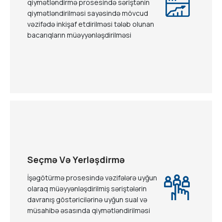
qiymətləndirmə prosesində səriştənin
qiymətləndirilməsi sayəsində mövcud
vəzifədə inkişaf etdirilməsi tələb olunan
bacarıqların müəyyənləşdirilməsi
Seçmə Və Yerləşdirmə
İşəgötürmə prosesində vəzifələrə uyğun
olaraq müəyyənləşdirilmiş səriştələrin
davranış göstəricilərinə uyğun sual və
müsahibə əsasında qiymətləndirilməsi