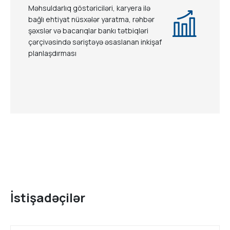
Məhsuldarlıq göstəriciləri, karyera ilə
bağlı ehtiyat nüsxələr yaratma, rəhbər
şəxslər və bacarıqlar bankı tətbiqləri
çərçivəsində səriştəyə əsaslanan inkişaf
planlaşdırması
İstişadəçilər