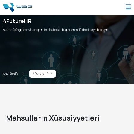
4FutureHR
Kadrlar üçün gələcəyin proqram təminatından bugündən istifadə etməyə başlayın
Ana Səhifə
4FutureHR
Məhsulların Xüsusiyyətləri