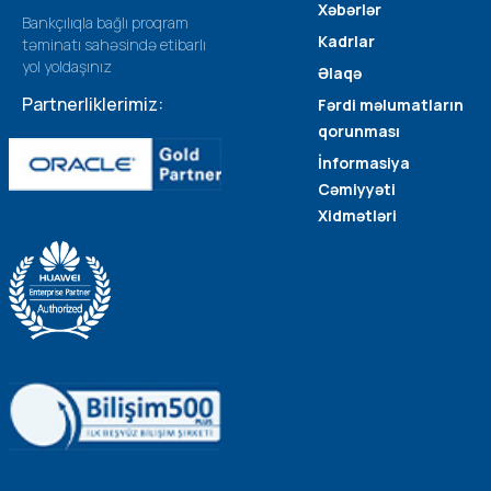
Xəbərlər
Bankçılıqla bağlı proqram
Kadrlar
təminatı sahəsində etibarlı
yol yoldaşınız
Əlaqə
Partnerliklerimiz:
Fərdi məlumatların
qorunması
İnformasiya
Cəmiyyəti
Xidmətləri