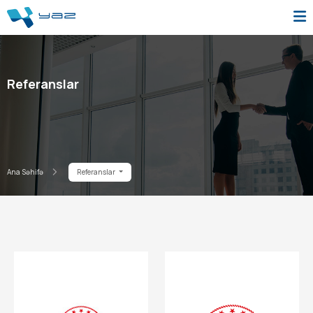
Referanslar
Ana Səhifə
Referanslar