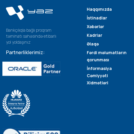
Haqqımızda
İstinadlar
Xəbərlər
Bankçılıqla bağlı proqram
Kadrlar
təminatı sahəsində etibarlı
yol yoldaşınız
Əlaqə
Partnerliklerimiz:
Fərdi məlumatların
qorunması
İnformasiya
Cəmiyyəti
Xidmətləri