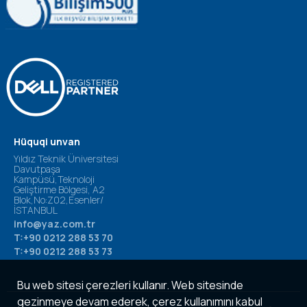
Hüquqi unvan
Yıldız Teknik Üniversitesi
Davutpaşa
Kampüsü,Teknoloji
Geliştirme Bölgesi, A2
Blok,No:Z02,Esenler/
İSTANBUL
info@yaz.com.tr
T:+90 0212 288 53 70
T:+90 0212 288 53 73
Bu web sitesi çerezleri kullanır. Web sitesinde
gezinmeye devam ederek, çerez kullanımını kabul