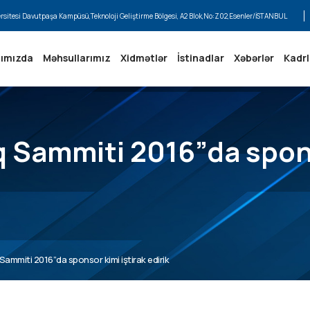
ersitesi Davutpaşa Kampüsü,Teknoloji Geliştirme Bölgesi, A2 Blok,No:Z02,Esenler/İSTANBUL
ımızda
Məhsullarımız
Xidmətlər
İstinadlar
Xəbərlər
Kadrl
q Sammiti 2016”da spons
Sammiti 2016”da sponsor kimi iştirak edirik