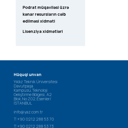
Podrat müqaviləsi üzrə
kənar resursların cəlb
edilməsi xidməti
Lisenziya xidmətləri
Hüquqi unvan
Yıldız Teknik Üniversitesi
Davutpaşa
Kampüsü,Teknoloji
Geliştirme Bölgesi, A2
Blok,No:Z02,Esenler/
İSTANBUL
info@yaz.com.tr
T:+90 0212 288 53 70
T:+90 0212 288 53 73