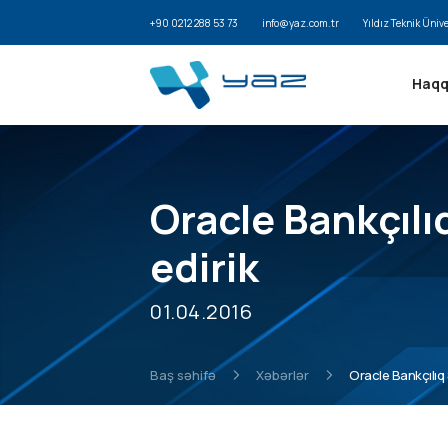
+90 0212 288 53 73
info@yaz.com.tr
Yıldız Teknik Üniv
Haqq
Oracle Bankçılı
edirik
01.04.2016
Baş səhifə
Xəbərlər
Oracle Bankçılıq 