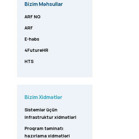
Bizim Məhsullar
ARF NG
ARF
E-həbs
4FutureHR
HTS
Bizim Xidmətlər
Sistemlər üçün
infrastruktur xidmətləri
Proqram təminatı
hazırlama xidmətləri