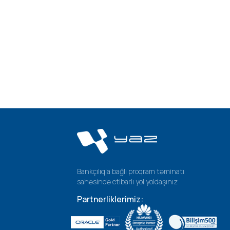
Bankçılıqla bağlı proqram təminatı
sahəsində etibarlı yol yoldaşınız
Partnerliklerimiz: