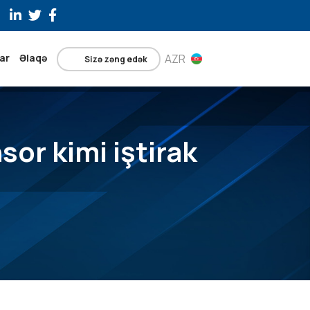
ar
Əlaqə
AZR
Sizə zəng edək
or kimi iştirak