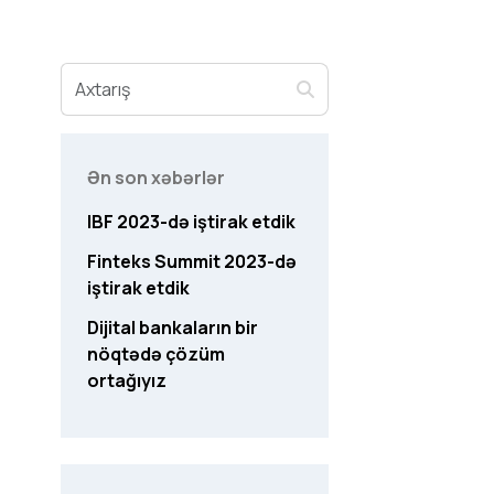
Ən son xəbərlər
IBF 2023-də iştirak etdik
Finteks Summit 2023-də
iştirak etdik
Dijital bankaların bir
nöqtədə çözüm
ortağıyız