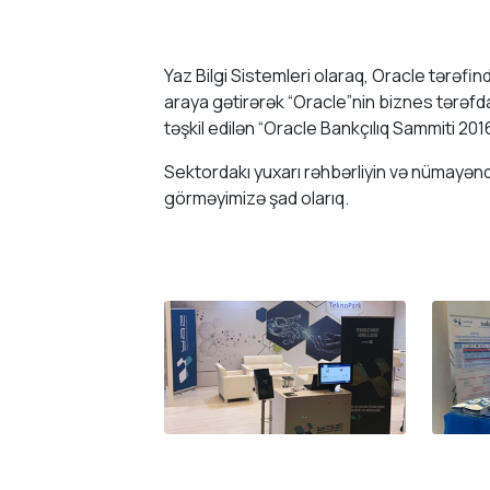
Yaz Bilgi Sistemleri olaraq, Oracle tərəfində
araya gətirərək “Oracle”nin biznes tərəfd
təşkil edilən “Oracle Bankçılıq Sammiti 2016
Sektordakı yuxarı rəhbərliyin və nümayəndə
görməyimizə şad olarıq.