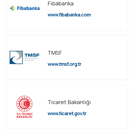
Fibabanka
www.fibabanka.com
TMSF
www.tmsf.org.tr
Ticaret Bakanlığı
www.ticaret.gov.tr