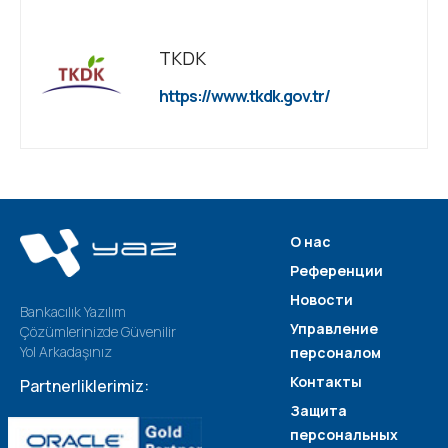
TKDK
https://www.tkdk.gov.tr/
О нас
Референции
Новости
Bankacılık Yazılım
Управление
Çözümlerinizde Güvenilir
Yol Arkadaşınız
персоналом
Контакты
Partnerliklerimiz:
Защита
персональных