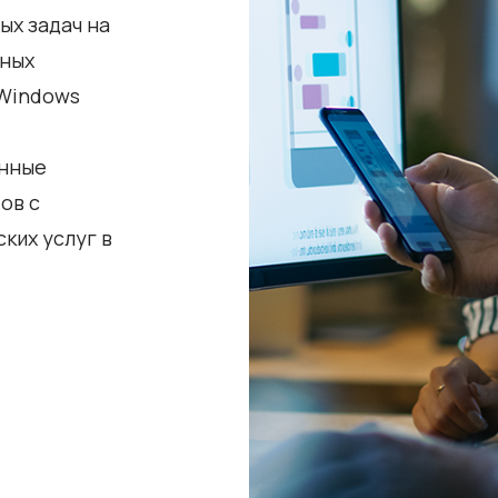
ых задач на
ьных
 Windows
онные
ов с
ких услуг в