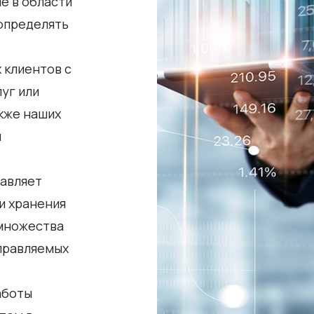
е в области
определять
 клиентов с
уг или
акже наших
ы
тавляет
и хранения
 множества
управляемых
аботы