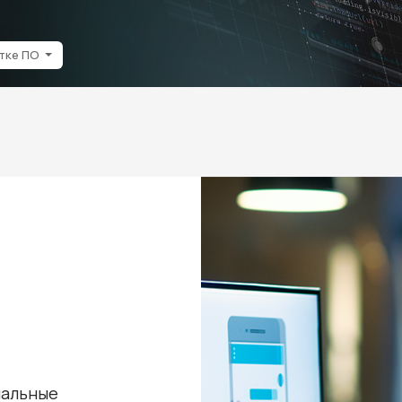
отке ПО
иальные