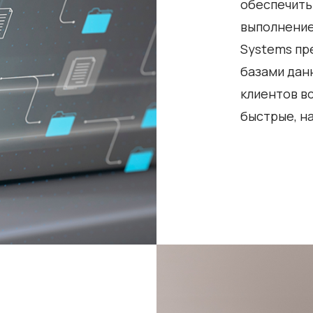
обеспечить
выполнение
Systems пр
базами данн
клиентов в
быстрые, н