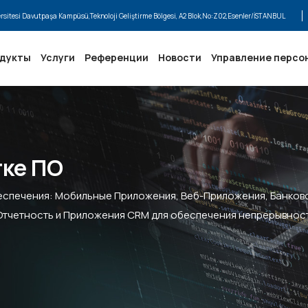
ersitesi Davutpaşa Kampüsü,Teknoloji Geliştirme Bölgesi, A2 Blok,No:Z02,Esenler/İSTANBUL
одукты
Услуги
Референции
Новости
Управление персо
тке ПО
еспечения: Мобильные Приложения, Веб-Приложения, Банков
Отчетность и Приложения CRM для обеспечения непрерывнос