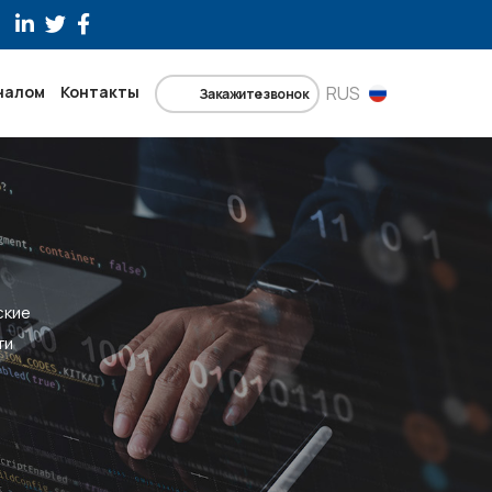
налом
Контакты
RUS
Закажите звонок
ские
ти