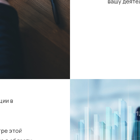
вашу деяте
ции в
тре этой