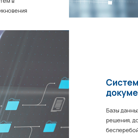
тем в
никновения
Систем
докуме
Базы данных
решения, д
бесперебой