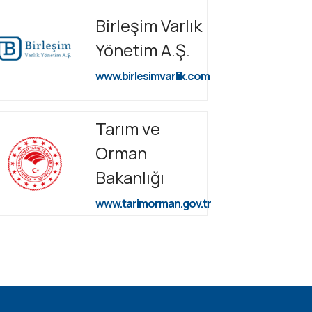
Birleşim Varlık
Yönetim A.Ş.
www.birlesimvarlik.com
Tarım ve
Orman
Bakanlığı
www.tarimorman.gov.tr