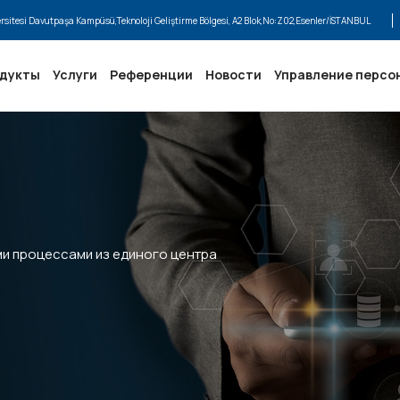
ersitesi Davutpaşa Kampüsü,Teknoloji Geliştirme Bölgesi, A2 Blok,No:Z02,Esenler/İSTANBUL
одукты
Услуги
Референции
Новости
Управление персо
ми процессами из единого центра