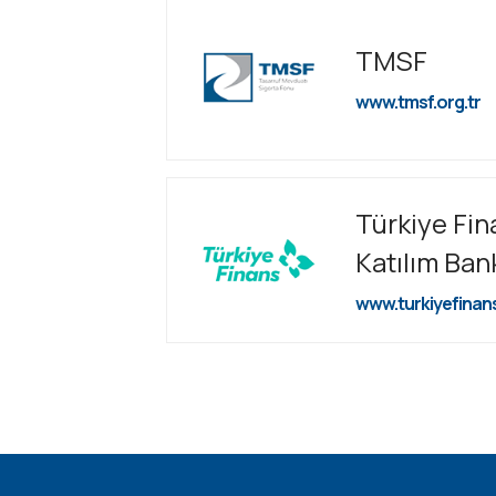
TMSF
www.tmsf.org.tr
Türkiye Fin
Katılım Ban
www.turkiyefinan