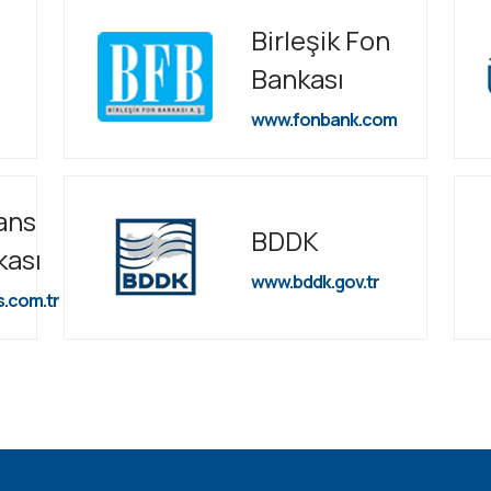
Birleşik Fon
Bankası
www.fonbank.com
ans
BDDK
kası
www.bddk.gov.tr
s.com.tr