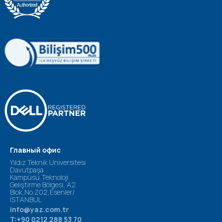
Главный офис
Yıldız Teknik Üniversitesi
Davutpaşa
Kampüsü,Teknoloji
Geliştirme Bölgesi, A2
Blok,No:Z02,Esenler/
İSTANBUL
info@yaz.com.tr
T:+90 0212 288 53 70