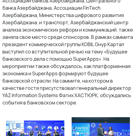
Ассоциации банков Азербайджана, Центрального
банка Азербайджана, Ассоциации FinTech
Азербайджана, Министерства цифрового развития
Азербайджана. и транспорт, Азербайджанский центр
анализа экономических реформ и коммуникаций. также
заняла свое место среди спонсоров. В рамках саммита
президент коммерческой группы KOBIL Онур Картал
выступил со вступительной речью на тему «Будущее
банковского дела с помощью SuperApps». На
мероприятии также обсуждалось, как платформенная
экономика и SuperApps формируют будущее
банковской отрасли. На саммите, на котором в
качестве гостя присутствовал генеральный директор
YAZ Information Systems Фатих ХАСТЮРК, обсуждались
события в банковском секторе.