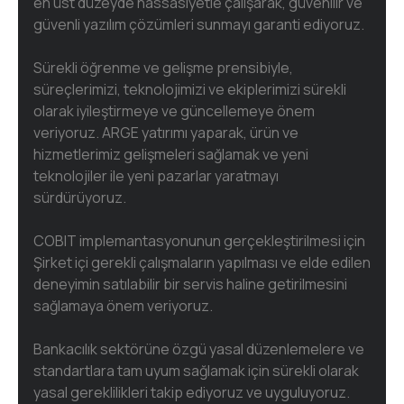
en üst düzeyde hassasiyetle çalışarak, güvenilir ve
güvenli yazılım çözümleri sunmayı garanti ediyoruz.
Sürekli öğrenme ve gelişme prensibiyle,
süreçlerimizi, teknolojimizi ve ekiplerimizi sürekli
olarak iyileştirmeye ve güncellemeye önem
veriyoruz. ARGE yatırımı yaparak, ürün ve
hizmetlerimiz gelişmeleri sağlamak ve yeni
teknolojiler ile yeni pazarlar yaratmayı
sürdürüyoruz.
COBIT implemantasyonunun gerçekleştirilmesi için
Şirket içi gerekli çalışmaların yapılması ve elde edilen
deneyimin satılabilir bir servis haline getirilmesini
sağlamaya önem veriyoruz.
Bankacılık sektörüne özgü yasal düzenlemelere ve
standartlara tam uyum sağlamak için sürekli olarak
yasal gereklilikleri takip ediyoruz ve uyguluyoruz.