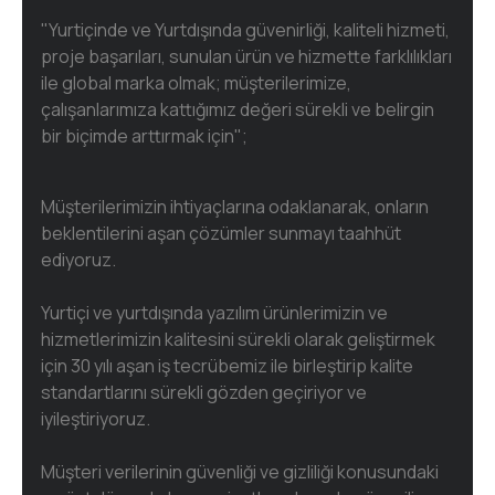
"Yurtiçinde ve Yurtdışında güvenirliği, kaliteli hizmeti,
proje başarıları, sunulan ürün ve hizmette farklılıkları
ile global marka olmak; müşterilerimize,
çalışanlarımıza kattığımız değeri sürekli ve belirgin
bir biçimde arttırmak için";
Müşterilerimizin ihtiyaçlarına odaklanarak, onların
beklentilerini aşan çözümler sunmayı taahhüt
ediyoruz.
Yurtiçi ve yurtdışında yazılım ürünlerimizin ve
hizmetlerimizin kalitesini sürekli olarak geliştirmek
için 30 yılı aşan iş tecrübemiz ile birleştirip kalite
standartlarını sürekli gözden geçiriyor ve
iyileştiriyoruz.
Müşteri verilerinin güvenliği ve gizliliği konusundaki