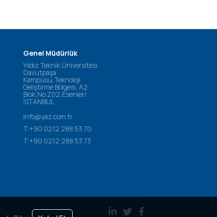
Genel Müdürlük
Yıldız Teknik Üniversitesi
Davutpaşa
Kampüsü,Teknoloji
Geliştirme Bölgesi, A2
Blok,No:Z02,Esenler/
İSTANBUL
info@yaz.com.tr
T:+90 0212 288 53 70
T:+90 0212 288 53 73