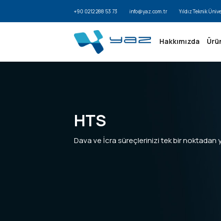
+90 0212 288 53 73
info@yaz.com.tr
Yıldız Teknik Üniv
Hakkımızda
Ürü
HTS
Dava ve İcra süreçlerinizi tek bir noktadan