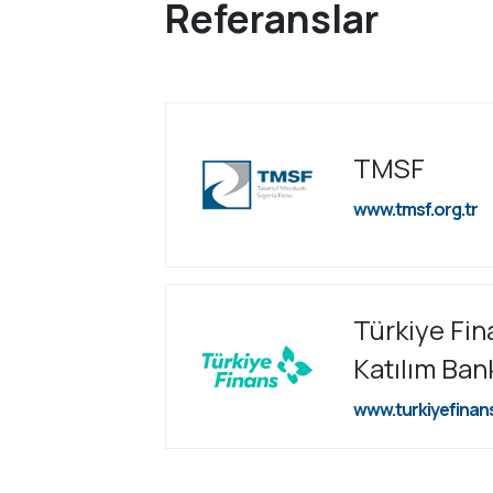
Referanslar
TMSF
www.tmsf.org.tr
Türkiye Fin
Katılım Ban
www.turkiyefinan