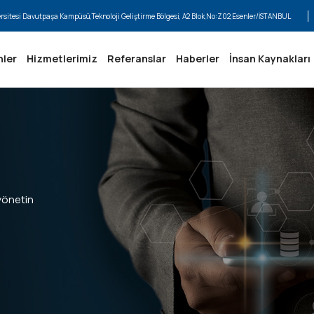
ersitesi Davutpaşa Kampüsü,Teknoloji Geliştirme Bölgesi, A2 Blok,No:Z02,Esenler/İSTANBUL
nler
Hizmetlerimiz
Referanslar
Haberler
İnsan Kaynakları
 yönetin