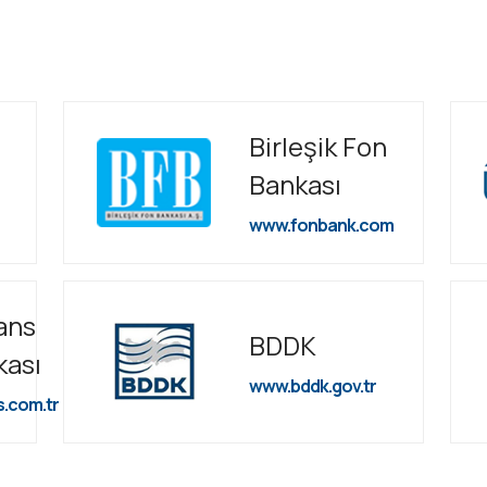
Birleşik Fon
Bankası
www.fonbank.com
ans
BDDK
kası
www.bddk.gov.tr
s.com.tr