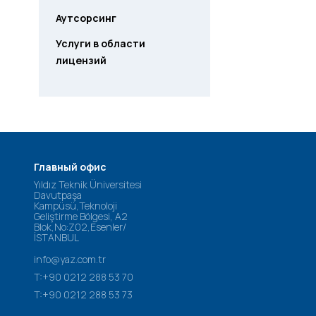
Аутсорсинг
Услуги в области
лицензий
Главный офис
Yıldız Teknik Üniversitesi
Davutpaşa
Kampüsü,Teknoloji
Geliştirme Bölgesi, A2
Blok,No:Z02,Esenler/
İSTANBUL
info@yaz.com.tr
T:+90 0212 288 53 70
T:+90 0212 288 53 73