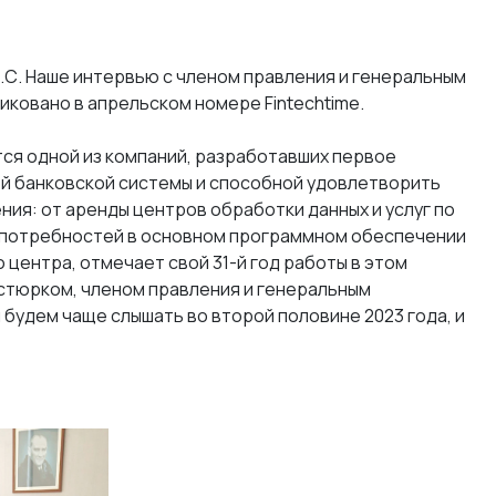
С. Наше интервью с членом правления и генеральным
ковано в апрельском номере Fintechtime.
ется одной из компаний, разработавших первое
й банковской системы и способной удовлетворить
ия: от аренды центров обработки данных и услуг по
 потребностей в основном программном обеспечении
о центра, отмечает свой 31-й год работы в этом
стюрком, членом правления и генеральным
 будем чаще слышать во второй половине 2023 года, и