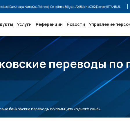
ersitesi Davutpaşa Kampüsü,Teknoloji Geliştirme Bölgesi, A2 Blok,No:Z02,Esenler/İSTANBUL
одукты
Услуги
Референции
Новости
Управление персо
ковские переводы по 
вые банковские переводы по принципу «одного окна»