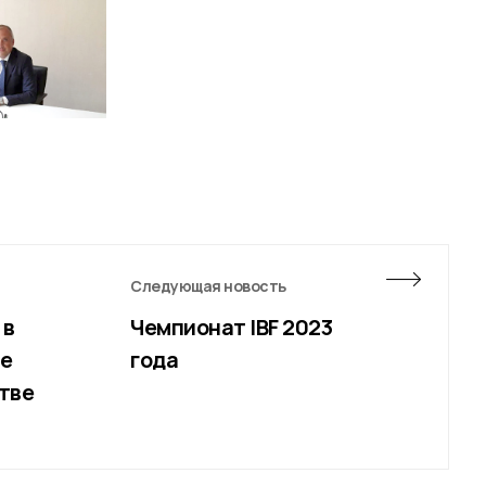
Следующая новость
 в
Чемпионат IBF 2023
е
года
стве