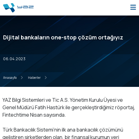
Dijital bankaların one-stop çözüm ortağıyız
06.04.2023
Anasayfa
Haberler
YAZ Bilgi Sistemleri ve Tic A.S. Yönetim Kurulu Üyesi ve
Genel Müdürü Fatih Hastürk ile gerçekleştirdiğimiz röportaj,
Fintechtime Nisan sayısında.
Türk Bankacılık Sistemi’nin ilk ana bankacılık çözümünü
geliştiren şirketlerden olan, bir finansal kurumun veri