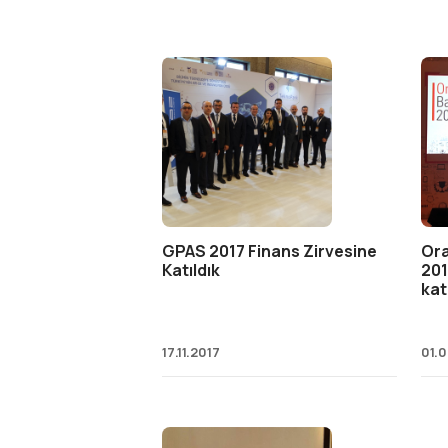
GPAS 2017 Finans Zirvesine
Ora
Katıldık
201
kat
17.11.2017
01.