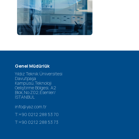
Genel Müdürlük
Yıldız Teknik Üniversitesi
Davutpaşa
Kampüsü,Teknoloji
Geliştirme Bölgesi, A2
Blok,No:Z02,Esenler/
İSTANBUL
info@yaz.com.tr
T:+90 0212 288 53 70
T:+90 0212 288 53 73