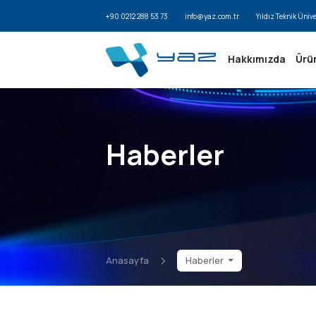
+90 0212 288 53 73
info@yaz.com.tr
Yıldız Teknik Üniv
Hakkımızda
Ürü
Haberler
Anasayfa
Haberler