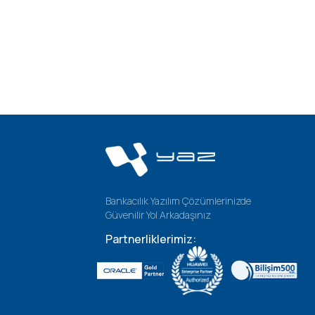
Bankacılık Yazılım Çözümlerinizde
Güvenilir Yol Arkadaşınız
Partnerliklerimiz: