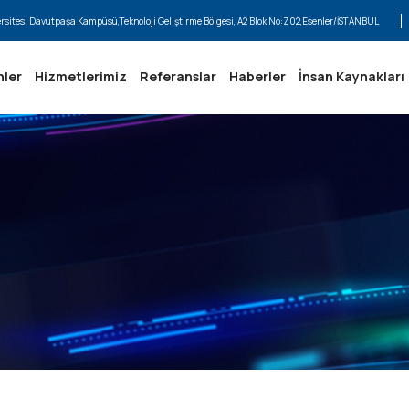
ersitesi Davutpaşa Kampüsü,Teknoloji Geliştirme Bölgesi, A2 Blok,No:Z02,Esenler/İSTANBUL
nler
Hizmetlerimiz
Referanslar
Haberler
İnsan Kaynakları