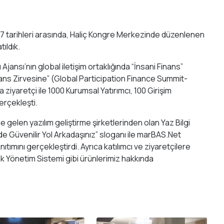
017 tarihleri arasında, Haliç Kongre Merkezinde düzenlenen
ıldık.
ansı’nın global iletişim ortaklığında “İnsani Finans”
ans Zirvesine” (Global Participation Finance Summit-
ziyaretçi ile 1000 Kurumsal Yatırımcı, 100 Girişim
gerçekleşti.
e gelen yazılım geliştirme şirketlerinden olan Yaz Bilgi
de Güvenilir Yol Arkadaşınız” sloganı ile marBAS.Net
ıtımını gerçekleştirdi. Ayrıca katılımcı ve ziyaretçilere
ık Yönetim Sistemi gibi ürünlerimiz hakkında