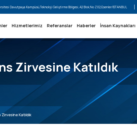
ersitesi Davutpaşa Kampüsü,Teknoloji Geliştirme Bölgesi, A2 Blok,No:Z02,Esenler/İSTANBUL
nler
Hizmetlerimiz
Referanslar
Haberler
İnsan Kaynakları
s Zirvesine Katıldık
Zirvesine Katıldık