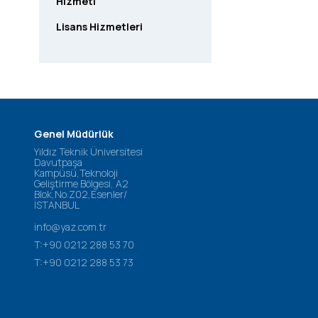
Hizmeti
Lisans Hizmetleri
Genel Müdürlük
Yıldız Teknik Üniversitesi
Davutpaşa
Kampüsü,Teknoloji
Geliştirme Bölgesi, A2
Blok,No:Z02,Esenler/
İSTANBUL
info@yaz.com.tr
T:+90 0212 288 53 70
T:+90 0212 288 53 73