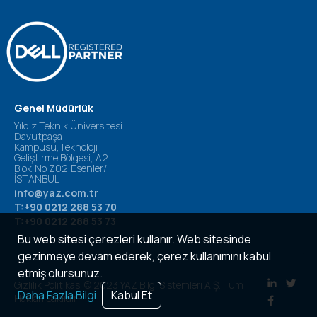
Genel Müdürlük
Yıldız Teknik Üniversitesi
Davutpaşa
Kampüsü,Teknoloji
Geliştirme Bölgesi, A2
Blok,No:Z02,Esenler/
İSTANBUL
info@yaz.com.tr
T:+90 0212 288 53 70
T:+90 0212 288 53 73
Bu web sitesi çerezleri kullanır. Web sitesinde
gezinmeye devam ederek, çerez kullanımını kabul
etmiş olursunuz.
Gizlilik Politikası © 2023 YAZ Bilgi Sistemleri A.Ş. Tüm
Daha Fazla Bilgi.
Kabul Et
Hakları Saklıdır