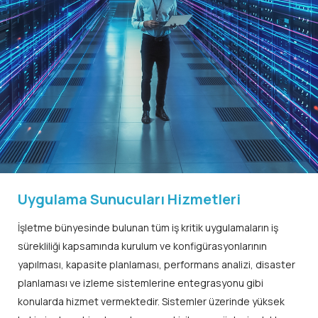
Uygulama Sunucuları Hizmetleri
İşletme bünyesinde bulunan tüm iş kritik uygulamaların iş
sürekliliği kapsamında kurulum ve konfigürasyonlarının
yapılması, kapasite planlaması, performans analizi, disaster
planlaması ve izleme sistemlerine entegrasyonu gibi
konularda hizmet vermektedir. Sistemler üzerinde yüksek